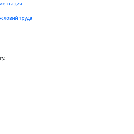
ументация
условий труда
гу.