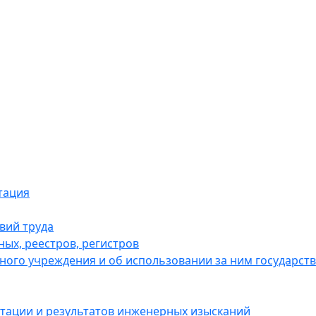
тация
вий труда
ых, реестров, регистров
нного учреждения и об использовании за ним государс
нтации и результатов инженерных изысканий