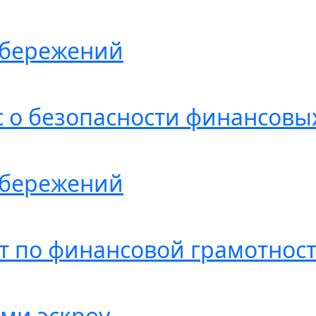
Сбережений
 о безопасности финансовых
Сбережений
т по финансовой грамотнос
ами эскроу