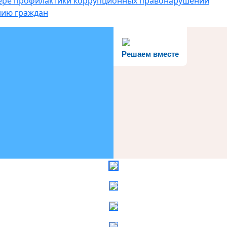
фере профилактики коррупционных правонарушений
нию граждан
Решаем вместе