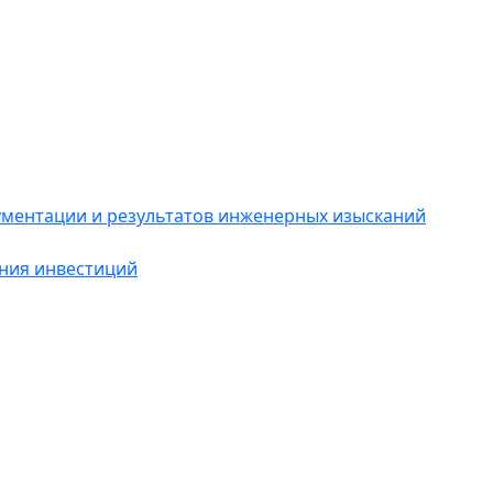
ументации и результатов инженерных изысканий
ания инвестиций