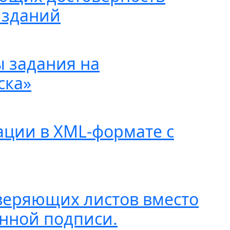
 зданий
ы задания на
ска»
ации в XML-формате с
веряющих листов вместо
нной подписи.