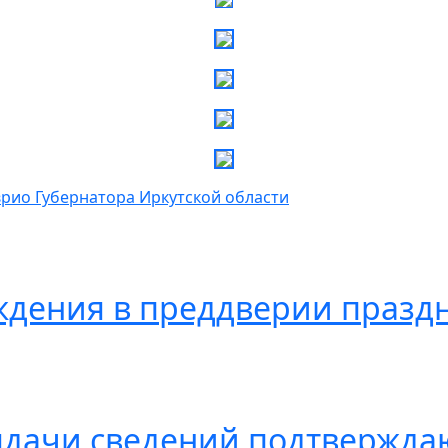
рио Губернатора Иркутской области
ждения в преддверии праздн
ыдачи сведений подтвержда