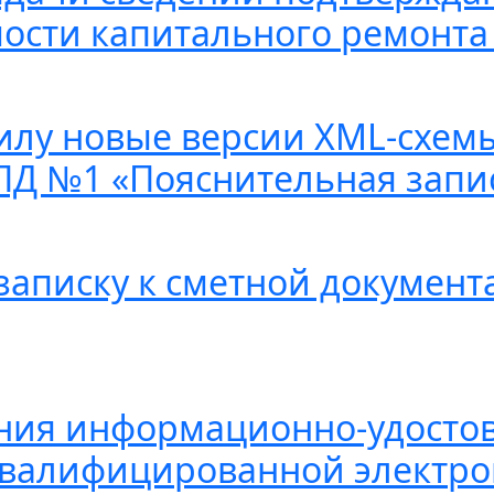
ости капитального ремонта
 силу новые версии XML-схем
ПД №1 «Пояснительная запи
записку к сметной документ
ния информационно-удосто
квалифицированной электро